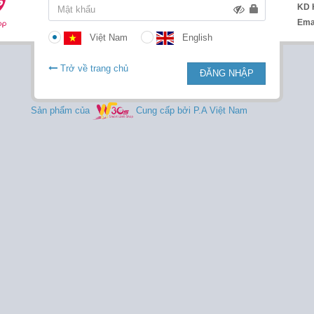
KD 
Ema
Việt Nam
English
Trở về trang chủ
ĐĂNG NHẬP
Sản phẩm của
Cung cấp bởi P.A Việt Nam