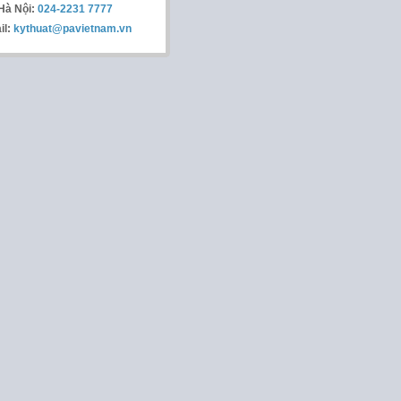
Hà Nội:
024-2231 7777
il:
kythuat@pavietnam.vn